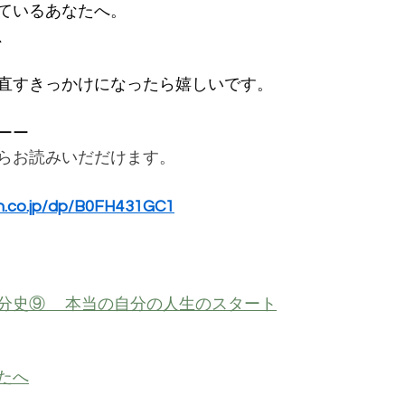
ているあなたへ。
、
直すきっかけになったら嬉しいです。
ーー
らお読みいだだけます。
n.co.jp/dp/B0FH431GC1
分史⑨ 　本当の自分の人生のスタート
たへ