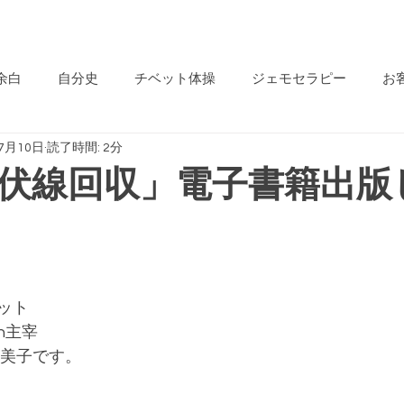
Be-jin
分開花サロン
余白
自分史
チベット体操
ジェモセラピー
お
7月10日
読了時間: 2分
すめジェモ
ごあいさつ
Be-jinオーナーのつぶやき
伏線回収」電子書籍出版
起業家
やさしいマルシェ
自然治癒力
心の不調
になる生き方
美と健康
イベント
魔法の石
Hyp
ット
in主宰
真美子です。
ッド