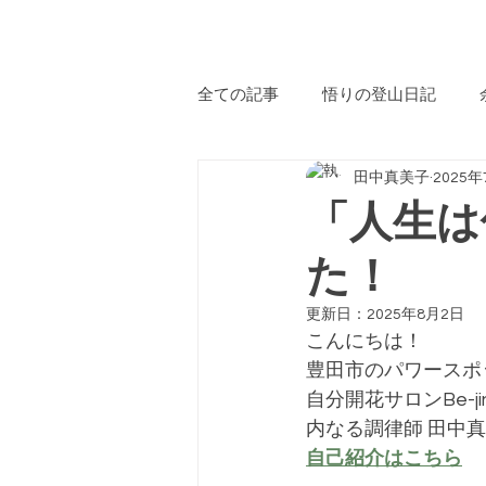
​自
全ての記事
悟りの登山日記
田中真美子
2025年
サロンからのお知らせ
おす
「人生は
た！
オープンサロン
子育て
更新日：
2025年8月2日
こんにちは！
サロン→カフェへ
ハッピー
豊田市のパワースポ
自分開花サロンBe-j
内なる調律師 田中
ボディートーク
Be-jinメソ
自己紹介はこちら