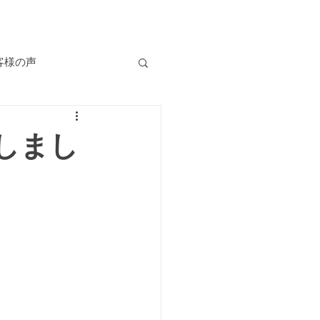
客様の声
自己肯定感
しまし
慢性の不調
食
er cafe Be-jin