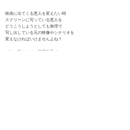
映画に出てくる悪人を変えたい時
スクリーンに写っている悪人を
どうこうしようとしても無理で
写し出している元の映像やシナリオを
変えなければいけませんよね？
でも、私たちは、現実世界で
相手をなんとかしようとしがち
残念ながら相手は変わりません。
変えられるのは、自分の心なのです。
でも、これ、私さえ変われば・・
とか自分に厳しくしてしまう人がいるので
要注意！
そうではなくて、自分の心を見てねという
サインなんです。
なんですけど、