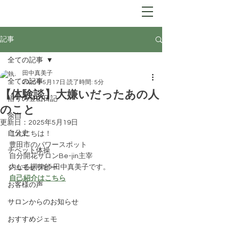
Be-jin
​自分開花サロン
記事
全ての記事
田中真美子
全ての記事
2025年5月17日
読了時間: 5分
【体験談】大嫌いだったあの人
悟りの登山日記
のこと
余白
更新日：
2025年5月19日
自分史
こんにちは！
豊田市のパワースポット
チベット体操
自分開花サロンBe-jin主宰
内なる調律師 田中真美子です。
ジェモセラピー
自己紹介はこちら
お客様の声
サロンからのお知らせ
おすすめジェモ