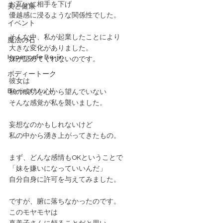
お互いに相手を下げ
美と健康
優越感に浸るような関係性でした。
イベント
そんな中、私が起業したことにより
魔法の石
大きな変化がありました。
Hyper cafe Be-jin
妹が認めてくれないのです。
ボディートーク
彼女は
Be-jinメソッド
私の成功を心から望んでいない
そんな感覚が私を襲いました。
妄想なのかもしれないけど
私の中から湧き上がってきたもの。
まず、どんな感情もOKということで
「妹を嫌いになっていいんだ」
自分自身に許可を与えてみました。
ですが、腑に落ちなかったのです。
このモヤモヤは