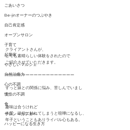
ごあいさつ
Be-jinオーナーのつぶやき
自己肯定感
オープンサロン
子育て
クライアントさんが、
起業家
とても素晴らしい体験をされたので
ご紹介させていただきます。
やさしいマルシェ
自然治癒力
ーーーーーーーーーーーーーーーーー
心の不調
ずっと妹との関係に悩み、苦しんでいまし
慢性の不調
た。
食
趣味は合うけれど
本質、確信に触れてしまうと喧嘩になるし、
サロン→カフェへ
年子ということもありライバル心もある。
ハッピーになる生き方