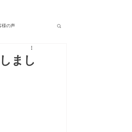
客様の声
自己肯定感
しまし
慢性の不調
食
er cafe Be-jin