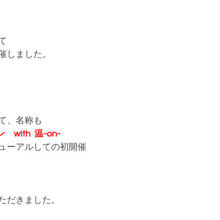
て
催しました。
て、名称も
　with  温-on-
ューアルしての初開催
ただきました。