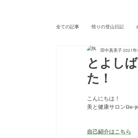
​自
全ての記事
悟りの登山日記
田中真美子
2021
サロンからのお知らせ
おす
とよしば
た！
オープンサロン
子育て
こんにちは！
サロン→カフェへ
ハッピー
美と健康サロンBe-
ボディートーク
Be-jinメソ
自己紹介はこちら