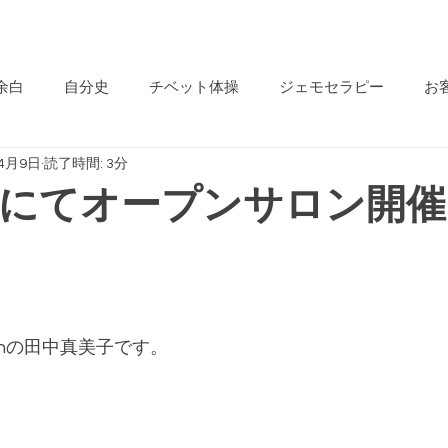
Be-jin
分開花サロン
余白
自分史
チベット体操
ジェモセラピー
お
年4月9日
読了時間: 3分
すめジェモ
ごあいさつ
Be-jinオーナーのつぶやき
にてオープンサロン開催
起業家
やさしいマルシェ
自然治癒力
心の不調
になる生き方
美と健康
イベント
魔法の石
Hyp
jinの田中真美子です。
ッド