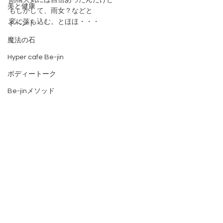
結構天気には自信あったんだけど
美と健康
もしかして、雨女？などと
変に落ち込む。とほほ・・・
イベント
魔法の石
Hyper cafe Be-jin
ボディートーク
Be-jinメソッド