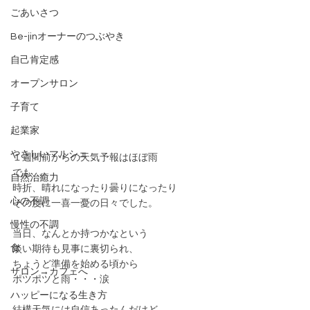
ごあいさつ
Be-jinオーナーのつぶやき
自己肯定感
オープンサロン
子育て
起業家
やさしいマルシェ
１週間前からの天気予報はほぼ雨
でも、
自然治癒力
時折、晴れになったり曇りになったり
心の不調
その度に一喜一憂の日々でした。
慢性の不調
当日、なんとか持つかなという
食
淡い期待も見事に裏切られ、
ちょうど準備を始める頃から
サロン→カフェへ
ポツポツと雨・・・涙
ハッピーになる生き方