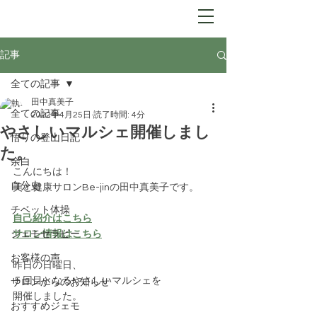
Be-jin
​自分開花サロン
記事
全ての記事
田中真美子
全ての記事
2022年4月25日
読了時間: 4分
やさしいマルシェ開催しまし
悟りの登山日記
た。
余白
こんにちは！
自分史
美と健康サロンBe-jinの田中真美子です。
チベット体操
自己紹介はこちら
ジェモセラピー
サロン情報はこちら
お客様の声
昨日の日曜日、
５回目となるやさしいマルシェを
サロンからのお知らせ
開催しました。
おすすめジェモ