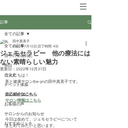
Be-jin
​自分開花サロン
記事
全ての記事
田中真美子
全ての記事
2021年7月10日
読了時間: 4分
ジェモセラピー 他の療法には
悟りの登山日記
ない素晴らしい魅力
余白
更新日：
2022年10月31日
自分史
こんにちは！
美と健康サロンBe-jinの田中真美子です。
チベット体操
自己紹介はこちら
ジェモセラピー
サロン情報はこちら
お客様の声
サロンからのお知らせ
今日は改めて、ジェモセラピーについて
おすすめジェモ
まとめてみたいと思います。