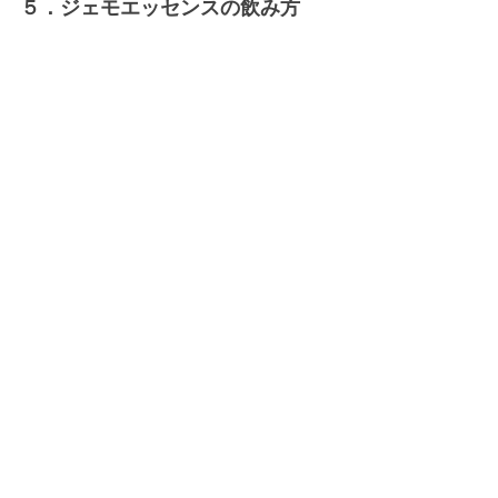
５．ジェモエッセンスの飲み方
ジェモエッセンスは、
基本的には朝晩の空腹時に１５滴ずつの
ジェモエッセンスを水に垂らして服用しま
す。
症状が重い場合などは、回数や滴数を増やす
場合もあります。
３週間飲んだら１週間お休みすることで、体
本来の力を取り戻します。