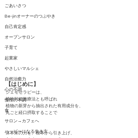
ごあいさつ
Be-jinオーナーのつぶやき
自己肯定感
オープンサロン
子育て
起業家
やさしいマルシェ
自然治癒力
【はじめに】
心の不調
ジェモセラピーは、
植物幹細胞療法とも呼ばれ
慢性の不調
植物の新芽から抽出された有用成分を、
食
丸ごと経口摂取することで
サロン→カフェへ
ハッピーになる生き方
体本来の力を、根本から引き上げ、