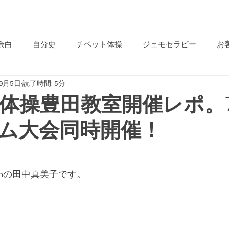
Be-jin
分開花サロン
余白
自分史
チベット体操
ジェモセラピー
お
年9月5日
読了時間: 5分
すめジェモ
ごあいさつ
Be-jinオーナーのつぶやき
体操豊田教室開催レポ。
ム大会同時開催！
起業家
やさしいマルシェ
自然治癒力
心の不調
になる生き方
美と健康
イベント
魔法の石
Hyp
jinの田中真美子です。
ッド