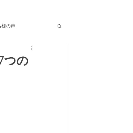
客様の声
自己肯定感
7つの
慢性の不調
食
er cafe Be-jin