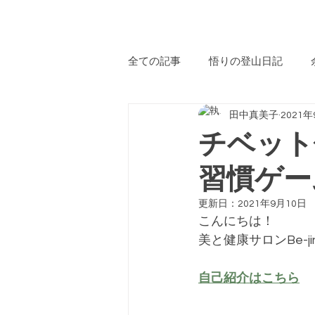
​自
全ての記事
悟りの登山日記
田中真美子
2021
サロンからのお知らせ
おす
チベット
習慣ゲー
オープンサロン
子育て
更新日：
2021年9月10日
こんにちは！
サロン→カフェへ
ハッピー
美と健康サロンBe-
自己紹介はこちら
ボディートーク
Be-jinメソ