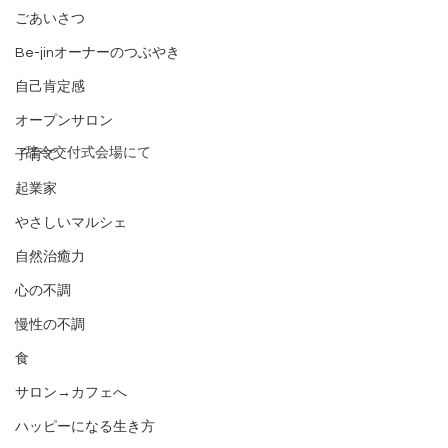
ごあいさつ
Be-jinオーナーのつぶやき
自己肯定感
オープンサロン
↑辞令交付式会場にて
子育て
起業家
やさしいマルシェ
自然治癒力
心の不調
慢性の不調
食
サロン→カフェへ
ハッピーになる生き方