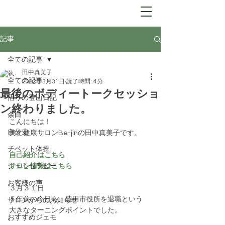
Be-jin
​自分開花サロン
記事
全ての記事
田中真美子
全ての記事
2022年3月31日
読了時間: 4分
最後のボディートークセッショ
悟りの登山日記
ン終わりました。
余白
こんにちは！
自分史
美と健康サロンBe-jinの田中真美子です。
チベット体操
自己紹介はこちら
ジェモセラピー
サロン情報はこちら
お客様の声
３月３１日
５年前の今日も、豊田市役所を退職という
サロンからのお知らせ
大きなターニングポイントでした。
おすすめジェモ