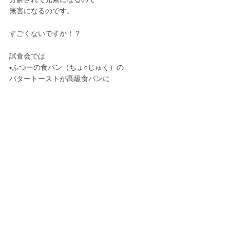
分解されて元素になるので
無害になるのです。
すごくないですか！？
試食会では
▪️ふつーの食パン（ちょ○じゅく）の
バタートーストが高級食パンに