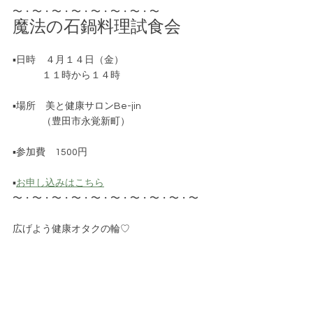
〜・〜・〜・〜・〜・〜・〜・〜
魔法の石鍋料理試食会
▪️日時　４月１４日（金）
　　　１１時から１４時
▪️場所　美と健康サロンBe-jin
　　　（豊田市永覚新町）
▪️参加費　1500円
▪️
お申し込みはこちら
〜・〜・〜・〜・〜・〜・〜・〜・〜・〜
広げよう健康オタクの輪♡
ご興味ある方、お待ちしています。
【前回の記事】
風の時代の生き方スペシャル講座開催しまし