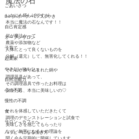
魔法の石
ごあいさつ
いかにも怪しげですが
Be-jinオーナーのつぶやき
本当に魔法の石なんです！！
自己肯定感
何が魔法かって
オープンサロン
農薬や添加物など
子育て
人体にとって良くないものを
分解（還元）して、無害化してくれる！！
起業家
やさしいマルシェ
その石が練り込まれた鍋や
調理器具があって、
自然治癒力
その調理器具で作ったお料理は
心の不調
安全だし、本当に美味しいの♡
慢性の不調
それを体感していただきたくて
食
調理のデモンストレーションと試食で
サロン→カフェへ
美味しさを感じてもらったり
なぜ、無害になるかの理論を
ハッピーになる生き方
聞く会を定期的に開催しています。