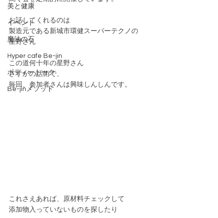
美と健康
お話してくれるのは
イベント
製造元である新城市環健スーパーテクノの
魔法の石
星野さん
Hyper cafe Be-jin
この道何十年の星野さん
ボディートーク
さすがの話術で、
毎回、参加者さんは興味しんしんです。
Be-jinメソッド
これさえあれば、原材料チェックして
添加物入っていないものを探したり