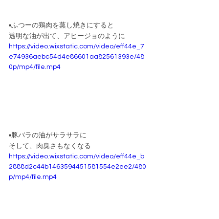
▪️ふつーの鶏肉を蒸し焼きにすると
透明な油が出て、アヒージョのように
https://video.wixstatic.com/video/eff44e_7
e74936aebc54d4e86601aa82561393e/48
0p/mp4/file.mp4
▪️豚バラの油がサラサラに
そして、肉臭さもなくなる
https://video.wixstatic.com/video/eff44e_b
2888d2c44b1463594451581554e2ee2/480
p/mp4/file.mp4