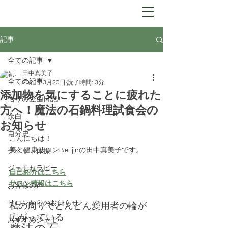
Be-jin
​自分開花サロン
記事
全ての記事
田中真美子
全ての記事
2023年3月20日
読了時間: 3分
添加物を気にすることに疲れた
悟りの登山日記
方へ！魔法の石鍋料理試食会の
余白
お知らせ
自分史
こんにちは！
美と健康サロンBe-jinの田中真美子です。
チベット体操
ジェモセラピー
自己紹介はこちら
サロン情報はこちら
お客様の声
サロンからのお知らせ
私の周りでどんどん愛用者の輪が
広がっている
おすすめジェモ