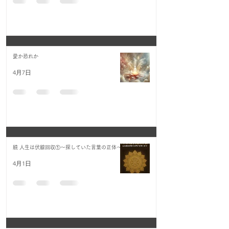
愛か恐れか
4月7日
続 人生は伏線回収①〜探していた言葉の正体〜
4月1日