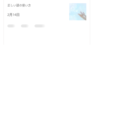
正しい頭の使い方
2月14日
1
/
27
全ての記事
（215）
215件の記事
悟りの登山日記
（23）
23件の記事
余白
（1）
1件の記事
自分史
（9）
9件の記事
チベット体操
（17）
17件の記事
ジェモセラピー
（13）
13件の記事
お客様の声
（10）
10件の記事
サロンからのお知らせ
（4）
4件の記事
おすすめジェモ
（2）
2件の記事
ごあいさつ
（6）
6件の記事
Be-jinオーナーのつぶやき
（14）
14件の記事
自己肯定感
（8）
8件の記事
オープンサロン
（12）
12件の記事
子育て
（5）
5件の記事
起業家
（2）
2件の記事
やさしいマルシェ
（8）
8件の記事
自然治癒力
（3）
3件の記事