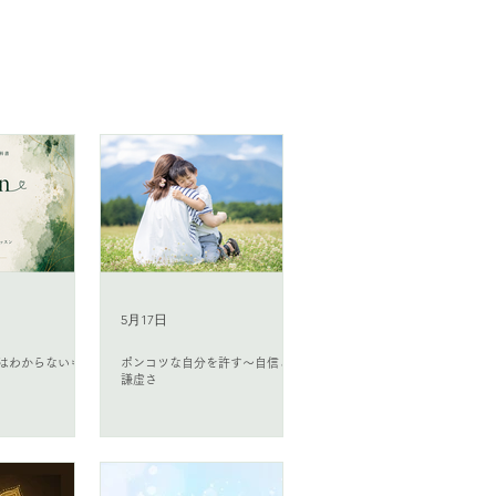
5月17日
はわからないもの
ポンコツな自分を許す〜自信と
謙虚さ