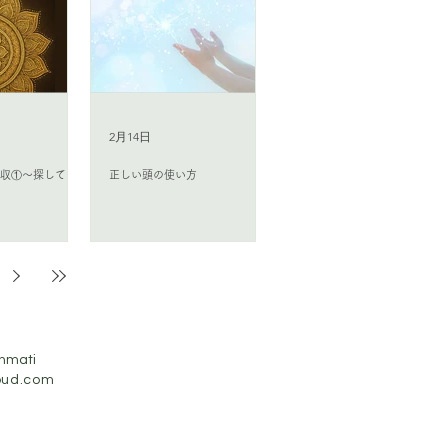
2月14日
回収①〜探してい
正しい頭の使い方
inmati
oud.com