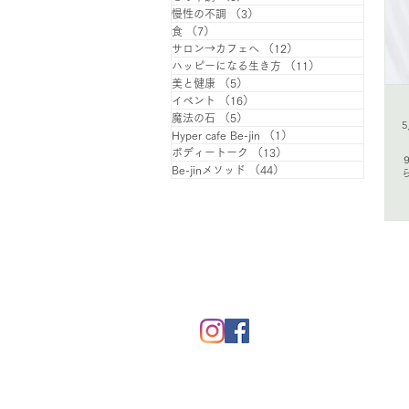
慢性の不調
（3）
3件の記事
食
（7）
7件の記事
サロン→カフェへ
（12）
12件の記事
ハッピーになる生き方
（11）
11件の記事
美と健康
（5）
5件の記事
イベント
（16）
16件の記事
魔法の石
（5）
5件の記事
Hyper cafe Be-jin
（1）
1件の記事
ボディートーク
（13）
13件の記事
Be-jinメソッド
（44）
44件の記事
HOME
​
メニュー
​余白
​
ごあいさつ
​個別セッショ
​美と健康百貨店
​
チベット体操
​
ジェモセラピー
​
ジェモセラ
© 2020 Be-jin
魔法の石
​
ご予約