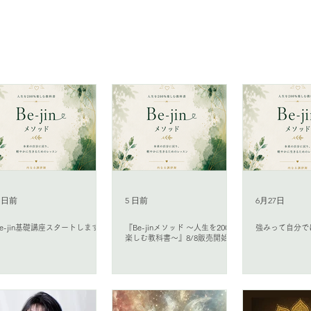
Be-jin
分開花サロン
3 日前
5 日前
6月27日
Be-jin基礎講座スタートします。
『Be-jinメソッド 〜人生を200％
強みって自分で
楽しむ教科書〜』8/8販売開始