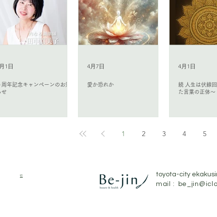
5月1日
4月7日
4月1日
９周年記念キャンペーンのお知
愛か恐れか
続 人生は伏線
らせ
た言葉の正体〜
1
2
3
4
5
プライバシーポリシー
toyota-city ekakus
​
特定商取引法に基づく表記
ン
mail :
be_jin@icl
ピー講座