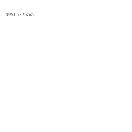
決断したものの
これでよかったのかと感じることもあるでし
ょう。
ボディートーク療法では
答えを教えるのではなく
よりフラットに
より自信を持って
自分で人生の選択をしていく力がつくような
調整をしていきます。
自分の人生、他の誰かに任せるのではなく
自分で切りひらいていきましょう！