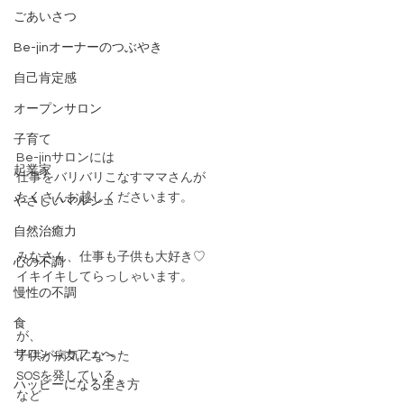
ごあいさつ
Be-jinオーナーのつぶやき
自己肯定感
オープンサロン
子育て
Be-jinサロンには
起業家
仕事をバリバリこなすママさんが
たくさんお越しくださいます。
やさしいマルシェ
自然治癒力
みなさん、仕事も子供も大好き♡
心の不調
イキイキしてらっしゃいます。
慢性の不調
食
が、
サロン→カフェへ
子供が病気になった
SOSを発している
ハッピーになる生き方
など