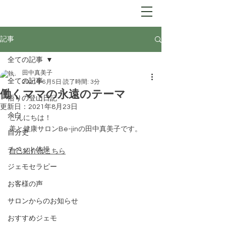
Be-jin
​自分開花サロン
記事
全ての記事
田中真美子
全ての記事
2021年6月5日
読了時間: 3分
働くママの永遠のテーマ
悟りの登山日記
更新日：
2021年8月23日
余白
こんにちは！
美と健康サロンBe-jinの田中真美子です。
自分史
チベット体操
自己紹介はこちら
ジェモセラピー
お客様の声
サロンからのお知らせ
おすすめジェモ