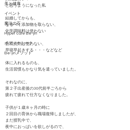
美と健康
と思うようになった私
イベント
結婚してからも、
魔法の石
なるべく添加物を取らない、
化学調味料は使わない
Hyper cafe Be-jin
ボディートーク
合成洗剤は使わない、
早寝早起きする・・・などなど
Be-jinメソッド
体に入れるものも、
生活習慣もかなり気を遣っていました。
それなのに、
第２子出産後の30代前半ごろから
疲れて疲れて仕方なく
なりました。
子供が１歳８ヶ月の時に
２回目の育休から職場復帰しましたが、
まだ授乳中で、
夜中におっぱいを欲しがるので、