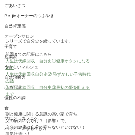
ごあいさつ
Be-jinオーナーのつぶやき
自己肯定感
オープンサロン
シリーズで自分史を綴っています。
子育て
前回までの記事はこちら
起業家
人生は伏線回収　自分史①健康オタクになる
やさしいマルシェ
まで
人生は伏線回収自分史② 恥ずかしい子供時代
自然治癒力
の話
心の不調
人生は伏線回収　自分史③最初の夢を叶える
まで
慢性の不調
食
割と健康に関する意識の高い家で育ち、
サロン→カフェへ
父の病気のおかげ？（影響）で、
自分の健康は自分で守らないといけない！
ハッピーになる生き方
病気は怖い！