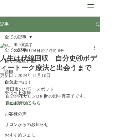
Be-jin
​自分開花サロン
記事
全ての記事
田中真美子
全ての記事
2024年8月16日
読了時間: 6分
人生は伏線回収 自分史④ボデ
悟りの登山日記
ィートーク療法と出会うまで
余白
更新日：
2024年11月18日
自分史
こんにちは！
豊田市のパワースポット
チベット体操
自分開花サロンBe-jinの田中真美子です。
自己紹介はこちら
ジェモセラピー
お客様の声
サロンからのお知らせ
おすすめジェモ